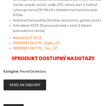
metán, propán, bután, vodík, LPG, zemný plyn a freóny) –
vyhovuje norme EN 14624 s ohľadom na monitorovanie
R134a
Na komerčné použitie (kotolne, nemocnice, garáže a pod.)
Schválenie ATEX 3G pre používanie v zóne 2 (okrem
polovodičové verzia)
Manuál OLCT 10 CZ
PROSPEKT OLCT10_Explo_CZ
PROSPEKT OLCT10_Tox_CZ
!!PRODUKT DOSTUPNÝ NA DOTAZ!!
Kategórie:
Pevné Detektory
SEND AN ENQUIRY