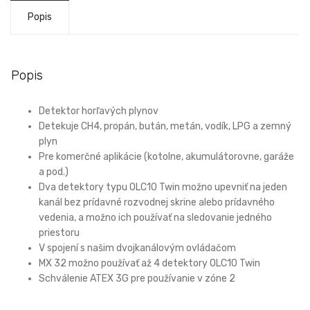
Popis
Popis
Detektor horľavých plynov
Detekuje CH4, propán, bután, metán, vodík, LPG a zemný
plyn
Pre komerčné aplikácie (kotolne, akumulátorovne, garáže
a pod.)
Dva detektory typu OLC10 Twin možno upevniť na jeden
kanál bez prídavné rozvodnej skrine alebo prídavného
vedenia, a možno ich používať na sledovanie jedného
priestoru
V spojení s našim dvojkanálovým ovládačom
MX 32 možno používať až 4 detektory OLC10 Twin
Schválenie ATEX 3G pre používanie v zóne 2