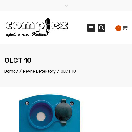
×
Pon - Pia: 8:00 - 16:30
055/6225544
Toggle
0
complex@stonline.sk
navigation
OLCT 10
Domov
Pevné Detektory
OLCT 10